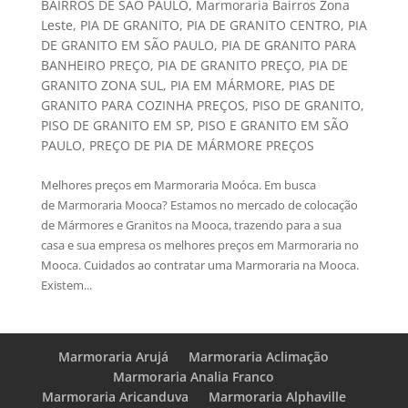
BAIRROS DE SÃO PAULO
,
Marmoraria Bairros Zona
Leste
,
PIA DE GRANITO
,
PIA DE GRANITO CENTRO
,
PIA
DE GRANITO EM SÃO PAULO
,
PIA DE GRANITO PARA
BANHEIRO PREÇO
,
PIA DE GRANITO PREÇO
,
PIA DE
GRANITO ZONA SUL
,
PIA EM MÁRMORE
,
PIAS DE
GRANITO PARA COZINHA PREÇOS
,
PISO DE GRANITO
,
PISO DE GRANITO EM SP
,
PISO E GRANITO EM SÃO
PAULO
,
PREÇO DE PIA DE MÁRMORE PREÇOS
Melhores preços em Marmoraria Moóca. Em busca
de Marmoraria Mooca? Estamos no mercado de colocação
de Mármores e Granitos na Mooca, trazendo para a sua
casa e sua empresa os melhores preços em Marmoraria no
Mooca. Cuidados ao contratar uma Marmoraria na Mooca.
Existem...
Marmoraria Arujá
Marmoraria Aclimação
Marmoraria Analia Franco
Marmoraria Aricanduva
Marmoraria Alphaville