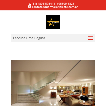
(11) 4801-5954
(11) 95500-6826
contato@marmorarialeste.com.br
Escolha uma Página