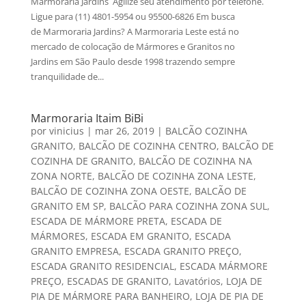
Marmoraria Jardins Agilize seu atendimento por telefone.
Ligue para (11) 4801-5954 ou 95500-6826 Em busca
de Marmoraria Jardins? A Marmoraria Leste está no
mercado de colocação de Mármores e Granitos no
Jardins em São Paulo desde 1998 trazendo sempre
tranquilidade de...
Marmoraria Itaim BiBi
por
vinicius
|
mar 26, 2019
|
BALCÃO COZINHA
GRANITO
,
BALCÃO DE COZINHA CENTRO
,
BALCÃO DE
COZINHA DE GRANITO
,
BALCÃO DE COZINHA NA
ZONA NORTE
,
BALCÃO DE COZINHA ZONA LESTE
,
BALCÃO DE COZINHA ZONA OESTE
,
BALCÃO DE
GRANITO EM SP
,
BALCÃO PARA COZINHA ZONA SUL
,
ESCADA DE MÁRMORE PRETA
,
ESCADA DE
MÁRMORES
,
ESCADA EM GRANITO
,
ESCADA
GRANITO EMPRESA
,
ESCADA GRANITO PREÇO
,
ESCADA GRANITO RESIDENCIAL
,
ESCADA MÁRMORE
PREÇO
,
ESCADAS DE GRANITO
,
Lavatórios
,
LOJA DE
PIA DE MÁRMORE PARA BANHEIRO
,
LOJA DE PIA DE