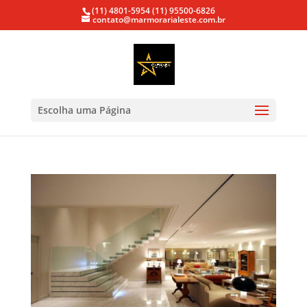
(11) 4801-5954
(11) 95500-6826
contato@marmorarialeste.com.br
Escolha uma Página