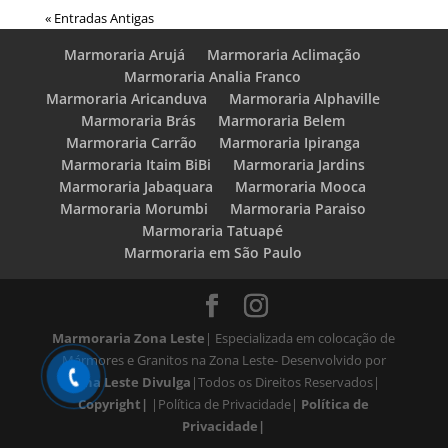
« Entradas Antigas
Marmoraria Arujá
Marmoraria Aclimação
Marmoraria Analia Franco
Marmoraria Aricanduva
Marmoraria Alphaville
Marmoraria Brás
Marmoraria Belem
Marmoraria Carrão
Marmoraria Ipiranga
Marmoraria Itaim BiBi
Marmoraria Jardins
Marmoraria Jabaquara
Marmoraria Mooca
Marmoraria Morumbi
Marmoraria Paraiso
Marmoraria Tatuapé
Marmoraria em São Paulo
Marmoraria Zona Leste
| Especializada em colocação de
Mármores e Granitos na Zona Leste- Desenvolvido por
Zona Leste Divulga
|Todos os Direitos Reservados|
Copyright|
|Política de Privacidade|
Política de
Privacidade|