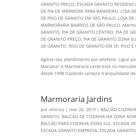
GRANITO PREÇO
,
ESCADA GRANITO RESIDENCI
DE PIA DE MÁRMORE PARA BANHEIRO
,
LOJA D
DE PISO DE GRANITO EM SÃO PAULO
,
LOJA DE
MARMORARIA BAIRROS DE SÃO PAULO
,
Marmor
GRANITO
,
PIA DE GRANITO CENTRO
,
PIA DE G
DE GRANITO PREÇO
,
PIA DE GRANITO ZONA S
DE GRANITO
,
PISO DE GRANITO EM SP
,
PISO E
Agilize seu atendimento por telefone. Ligue 
Mariana? A Marmoraria Leste está no mercado
desde 1998 trazendo sempre tranquilidade de 
Marmoraria Jardins
por
vinicius
|
mar 26, 2019
|
BALCÃO COZINH
GRANITO
,
BALCÃO DE COZINHA NA ZONA NOR
BALCÃO PARA COZINHA ZONA SUL
,
ESCADA D
ESCADA GRANITO EMPRESA
,
ESCADA GRANITO