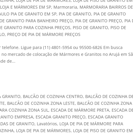
OZINHA
,
LOJA DE PIA DE MÁRMORES
,
LOJA DE PISO DE GRANITO EM
,
LOJA E MÁRMORES EM SP
,
Marmoraria
,
MARMORARIA BAIRROS D
AULO PIA DE GRANITO EM SP
,
PIA DE GRANITO
,
PIA DE GRANITO
 DE GRANITO PARA BANHEIRO PREÇO
,
PIA DE GRANITO PREÇO
,
PIA
DE GRANITO PARA COZINHA PREÇOS
,
PISO DE GRANITO
,
PISO DE
ULO
,
PREÇO DE PIA DE MÁRMORE PREÇOS
 telefone. Ligue para (11) 4801-5954 ou 95500-6826 Em busca
á no mercado de colocação de Mármores e Granitos no Arujá em S
de de...
A GRANITO
,
BALCÃO DE COZINHA CENTRO
,
BALCÃO DE COZINHA D
TE
,
BALCÃO DE COZINHA ZONA LESTE
,
BALCÃO DE COZINHA ZONA
ARA COZINHA ZONA SUL
,
ESCADA DE MÁRMORE PRETA
,
ESCADA D
RANITO EMPRESA
,
ESCADA GRANITO PREÇO
,
ESCADA GRANITO
ADAS DE GRANITO
,
Lavatórios
,
LOJA DE PIA DE MÁRMORE PARA
OZINHA
,
LOJA DE PIA DE MÁRMORES
,
LOJA DE PISO DE GRANITO EM