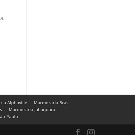
E
 DE
ia Alphaville
Marmoraria Brás
ns
Marmoraria Jabaquara
ão Paulo