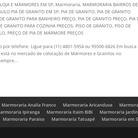
,
LOJA E MÁRMORES EM SP
,
Marmoraria
,
MARMORARIA BAIRROS D
AULO PIA DE GRANITO EM SP
,
PIA DE GRANITO
,
PIA DE GRANITO
 DE GRANITO PARA BANHEIRO PREÇO
,
PIA DE GRANITO PREÇO
,
PIA
DE GRANITO PARA COZINHA PREÇOS
,
PISO DE GRANITO
,
PISO DE
ULO
,
PREÇO DE PIA DE MÁRMORE PREÇOS
o por telefone. Ligue para (11) 4801-5954 ou 95500-6826 Em busca
e está no mercado de colocação de Mármores e Granitos no
sempre...
Marmoraria Analia Franco
Marmoraria Aricanduva
Marmorar
armoraria Ipiranga
Marmoraria Itaim BiBi
Marmoraria Jardi
Marmoraria Paraiso
Marmoraria Tatuapé
Marmoraria em S