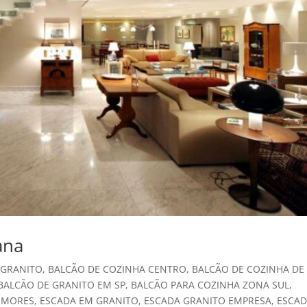
ana
 GRANITO
,
BALCÃO DE COZINHA CENTRO
,
BALCÃO DE COZINHA DE
BALCÃO DE GRANITO EM SP
,
BALCÃO PARA COZINHA ZONA SUL
,
RMORES
,
ESCADA EM GRANITO
,
ESCADA GRANITO EMPRESA
,
ESCA