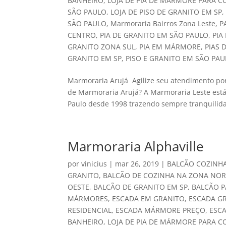
BANHEIRO
,
LOJA DE PIA DE MÁRMORE PARA C
SÃO PAULO
,
LOJA DE PISO DE GRANITO EM SP
SÃO PAULO
,
Marmoraria Bairros Zona Leste
,
P
CENTRO
,
PIA DE GRANITO EM SÃO PAULO
,
PIA
GRANITO ZONA SUL
,
PIA EM MÁRMORE
,
PIAS 
GRANITO EM SP
,
PISO E GRANITO EM SÃO PA
Marmoraria Arujá Agilize seu atendimento por
de Marmoraria Arujá? A Marmoraria Leste est
Paulo desde 1998 trazendo sempre tranquilida
Marmoraria Alphaville
por
vinicius
|
mar 26, 2019
|
BALCÃO COZINH
GRANITO
,
BALCÃO DE COZINHA NA ZONA NOR
OESTE
,
BALCÃO DE GRANITO EM SP
,
BALCÃO P
MÁRMORES
,
ESCADA EM GRANITO
,
ESCADA G
RESIDENCIAL
,
ESCADA MÁRMORE PREÇO
,
ESC
BANHEIRO
,
LOJA DE PIA DE MÁRMORE PARA C