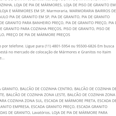
OZINHA
,
LOJA DE PIA DE MÁRMORES
,
LOJA DE PISO DE GRANITO EM
,
LOJA E MÁRMORES EM SP
,
Marmoraria
,
MARMORARIA BAIRROS D
AULO PIA DE GRANITO EM SP
,
PIA DE GRANITO
,
PIA DE GRANITO
 DE GRANITO PARA BANHEIRO PREÇO
,
PIA DE GRANITO PREÇO
,
PIA
DE GRANITO PARA COZINHA PREÇOS
,
PISO DE GRANITO
,
PISO DE
ULO
,
PREÇO DE PIA DE MÁRMORE PREÇOS
o por telefone. Ligue para (11) 4801-5954 ou 95500-6826 Em busca
 está no mercado de colocação de Mármores e Granitos no Itaim
...
A GRANITO
,
BALCÃO DE COZINHA CENTRO
,
BALCÃO DE COZINHA D
TE
,
BALCÃO DE COZINHA ZONA LESTE
,
BALCÃO DE COZINHA ZONA
ARA COZINHA ZONA SUL
,
ESCADA DE MÁRMORE PRETA
,
ESCADA D
RANITO EMPRESA
,
ESCADA GRANITO PREÇO
,
ESCADA GRANITO
ADAS DE GRANITO
,
Lavatórios
,
LOJA DE PIA DE MÁRMORE PARA