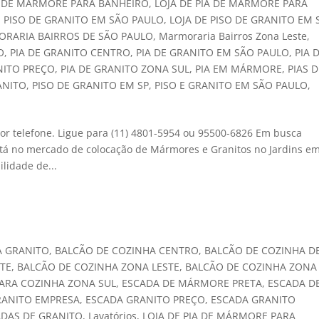
A DE MÁRMORE PARA BANHEIRO
,
LOJA DE PIA DE MÁRMORE PARA
E PISO DE GRANITO EM SÃO PAULO
,
LOJA DE PISO DE GRANITO EM 
RARIA BAIRROS DE SÃO PAULO
,
Marmoraria Bairros Zona Leste
,
O
,
PIA DE GRANITO CENTRO
,
PIA DE GRANITO EM SÃO PAULO
,
PIA 
NITO PREÇO
,
PIA DE GRANITO ZONA SUL
,
PIA EM MÁRMORE
,
PIAS 
ANITO
,
PISO DE GRANITO EM SP
,
PISO E GRANITO EM SÃO PAULO
,
or telefone. Ligue para (11) 4801-5954 ou 95500-6826 Em busca
stá no mercado de colocação de Mármores e Granitos no Jardins e
lidade de...
A GRANITO
,
BALCÃO DE COZINHA CENTRO
,
BALCÃO DE COZINHA D
TE
,
BALCÃO DE COZINHA ZONA LESTE
,
BALCÃO DE COZINHA ZONA
ARA COZINHA ZONA SUL
,
ESCADA DE MÁRMORE PRETA
,
ESCADA D
RANITO EMPRESA
,
ESCADA GRANITO PREÇO
,
ESCADA GRANITO
ADAS DE GRANITO
,
Lavatórios
,
LOJA DE PIA DE MÁRMORE PARA