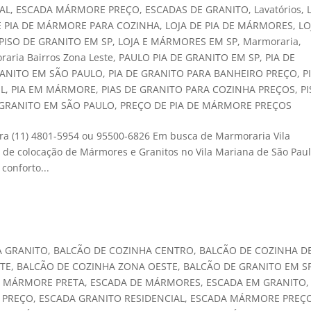
AL
,
ESCADA MÁRMORE PREÇO
,
ESCADAS DE GRANITO
,
Lavatórios
,
E PIA DE MÁRMORE PARA COZINHA
,
LOJA DE PIA DE MÁRMORES
,
LO
 PISO DE GRANITO EM SP
,
LOJA E MÁRMORES EM SP
,
Marmoraria
,
aria Bairros Zona Leste
,
PAULO PIA DE GRANITO EM SP
,
PIA DE
RANITO EM SÃO PAULO
,
PIA DE GRANITO PARA BANHEIRO PREÇO
,
P
UL
,
PIA EM MÁRMORE
,
PIAS DE GRANITO PARA COZINHA PREÇOS
,
P
 GRANITO EM SÃO PAULO
,
PREÇO DE PIA DE MÁRMORE PREÇOS
para (11) 4801-5954 ou 95500-6826 Em busca de Marmoraria Vila
 de colocação de Mármores e Granitos no Vila Mariana de São Pau
conforto...
A GRANITO
,
BALCÃO DE COZINHA CENTRO
,
BALCÃO DE COZINHA D
TE
,
BALCÃO DE COZINHA ZONA OESTE
,
BALCÃO DE GRANITO EM S
E MÁRMORE PRETA
,
ESCADA DE MÁRMORES
,
ESCADA EM GRANITO
,
 PREÇO
,
ESCADA GRANITO RESIDENCIAL
,
ESCADA MÁRMORE PREÇ