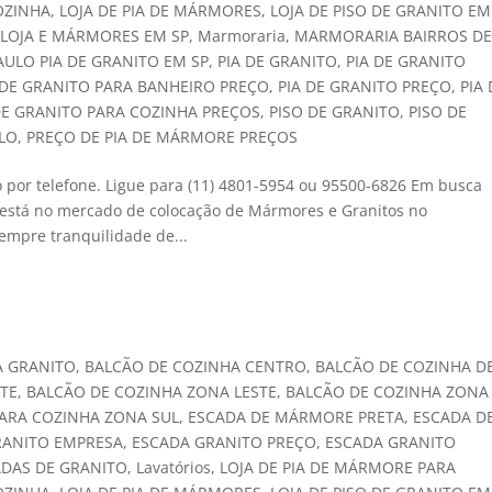
OZINHA
,
LOJA DE PIA DE MÁRMORES
,
LOJA DE PISO DE GRANITO EM
,
LOJA E MÁRMORES EM SP
,
Marmoraria
,
MARMORARIA BAIRROS D
AULO PIA DE GRANITO EM SP
,
PIA DE GRANITO
,
PIA DE GRANITO
 DE GRANITO PARA BANHEIRO PREÇO
,
PIA DE GRANITO PREÇO
,
PIA
DE GRANITO PARA COZINHA PREÇOS
,
PISO DE GRANITO
,
PISO DE
ULO
,
PREÇO DE PIA DE MÁRMORE PREÇOS
por telefone. Ligue para (11) 4801-5954 ou 95500-6826 Em busca
está no mercado de colocação de Mármores e Granitos no
mpre tranquilidade de...
A GRANITO
,
BALCÃO DE COZINHA CENTRO
,
BALCÃO DE COZINHA D
TE
,
BALCÃO DE COZINHA ZONA LESTE
,
BALCÃO DE COZINHA ZONA
ARA COZINHA ZONA SUL
,
ESCADA DE MÁRMORE PRETA
,
ESCADA D
RANITO EMPRESA
,
ESCADA GRANITO PREÇO
,
ESCADA GRANITO
ADAS DE GRANITO
,
Lavatórios
,
LOJA DE PIA DE MÁRMORE PARA