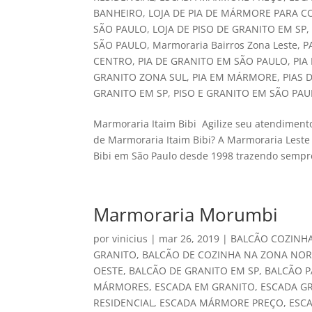
BANHEIRO
,
LOJA DE PIA DE MÁRMORE PARA C
SÃO PAULO
,
LOJA DE PISO DE GRANITO EM SP
SÃO PAULO
,
Marmoraria Bairros Zona Leste
,
P
CENTRO
,
PIA DE GRANITO EM SÃO PAULO
,
PIA
GRANITO ZONA SUL
,
PIA EM MÁRMORE
,
PIAS 
GRANITO EM SP
,
PISO E GRANITO EM SÃO PA
Marmoraria Itaim Bibi Agilize seu atendiment
de Marmoraria Itaim Bibi? A Marmoraria Leste
Bibi em São Paulo desde 1998 trazendo sempre
Marmoraria Morumbi
por
vinicius
|
mar 26, 2019
|
BALCÃO COZINH
GRANITO
,
BALCÃO DE COZINHA NA ZONA NOR
OESTE
,
BALCÃO DE GRANITO EM SP
,
BALCÃO P
MÁRMORES
,
ESCADA EM GRANITO
,
ESCADA G
RESIDENCIAL
,
ESCADA MÁRMORE PREÇO
,
ESC