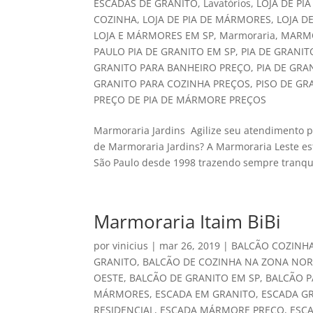
ESCADAS DE GRANITO
,
Lavatórios
,
LOJA DE PI
COZINHA
,
LOJA DE PIA DE MÁRMORES
,
LOJA D
LOJA E MÁRMORES EM SP
,
Marmoraria
,
MARMO
PAULO PIA DE GRANITO EM SP
,
PIA DE GRANIT
GRANITO PARA BANHEIRO PREÇO
,
PIA DE GRA
GRANITO PARA COZINHA PREÇOS
,
PISO DE GR
PREÇO DE PIA DE MÁRMORE PREÇOS
Marmoraria Jardins Agilize seu atendimento p
de Marmoraria Jardins? A Marmoraria Leste e
São Paulo desde 1998 trazendo sempre tranqui
Marmoraria Itaim BiBi
por
vinicius
|
mar 26, 2019
|
BALCÃO COZINH
GRANITO
,
BALCÃO DE COZINHA NA ZONA NOR
OESTE
,
BALCÃO DE GRANITO EM SP
,
BALCÃO P
MÁRMORES
,
ESCADA EM GRANITO
,
ESCADA G
RESIDENCIAL
,
ESCADA MÁRMORE PREÇO
,
ESC