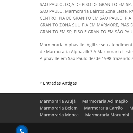
SÃO PAULO
,
LOJA DE PISO DE GRANITO EM SP
SÃO PAULO
,
Marmoraria Bairros Zona Leste
,
P
CENTRO
,
PIA DE GRANITO EM SÃO PAULO
,
PIA
GRANITO ZONA SUL
,
PIA EM MÁRMORE
,
PIAS 
GRANITO EM SP
,
PISO E GRANITO EM SÃO PA
Marmoraria Alphaville Agilize seu atendiment
de Marmoraria Alphaville? A Marmoraria Lest
Alphaville em São Paulo desde 1998 trazendo 
« Entradas Antigas
Marmoraria Arujá
Marmoraria Aclimação
Marmoraria Belem
Marmoraria Carrão
M
Marmoraria Mooca
Marmoraria Morumbi