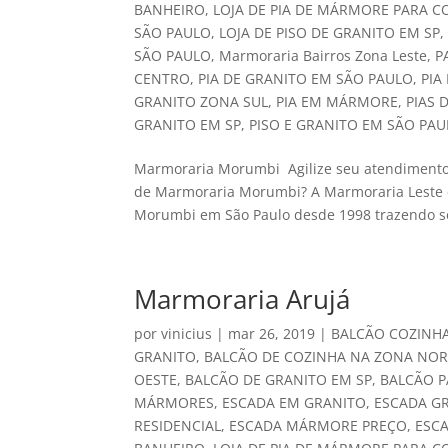
BANHEIRO
,
LOJA DE PIA DE MÁRMORE PARA C
SÃO PAULO
,
LOJA DE PISO DE GRANITO EM SP
SÃO PAULO
,
Marmoraria Bairros Zona Leste
,
P
CENTRO
,
PIA DE GRANITO EM SÃO PAULO
,
PIA
GRANITO ZONA SUL
,
PIA EM MÁRMORE
,
PIAS 
GRANITO EM SP
,
PISO E GRANITO EM SÃO PA
Marmoraria Morumbi Agilize seu atendimento 
de Marmoraria Morumbi? A Marmoraria Leste 
Morumbi em São Paulo desde 1998 trazendo se
Marmoraria Arujá
por
vinicius
|
mar 26, 2019
|
BALCÃO COZINH
GRANITO
,
BALCÃO DE COZINHA NA ZONA NOR
OESTE
,
BALCÃO DE GRANITO EM SP
,
BALCÃO P
MÁRMORES
,
ESCADA EM GRANITO
,
ESCADA G
RESIDENCIAL
,
ESCADA MÁRMORE PREÇO
,
ESC