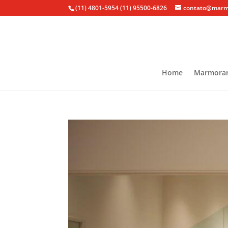
(11) 4801-5954
(11) 95500-6826
contato@marmo
Home
Marmorar