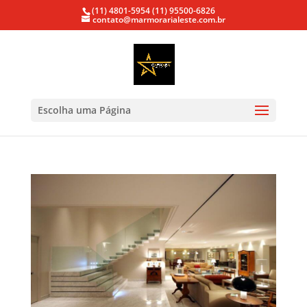
(11) 4801-5954
(11) 95500-6826
contato@marmorarialeste.com.br
Escolha uma Página