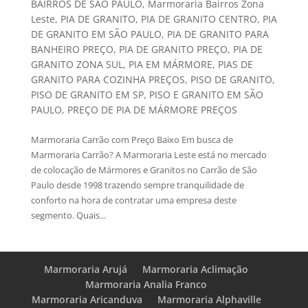
BAIRROS DE SÃO PAULO
,
Marmoraria Bairros Zona
Leste
,
PIA DE GRANITO
,
PIA DE GRANITO CENTRO
,
PIA
DE GRANITO EM SÃO PAULO
,
PIA DE GRANITO PARA
BANHEIRO PREÇO
,
PIA DE GRANITO PREÇO
,
PIA DE
GRANITO ZONA SUL
,
PIA EM MÁRMORE
,
PIAS DE
GRANITO PARA COZINHA PREÇOS
,
PISO DE GRANITO
,
PISO DE GRANITO EM SP
,
PISO E GRANITO EM SÃO
PAULO
,
PREÇO DE PIA DE MÁRMORE PREÇOS
Marmoraria Carrão com Preço Baixo Em busca de
Marmoraria Carrão? A Marmoraria Leste está no mercado
de colocação de Mármores e Granitos no Carrão de São
Paulo desde 1998 trazendo sempre tranquilidade de
conforto na hora de contratar uma empresa deste
segmento. Quais...
Marmoraria Arujá
Marmoraria Aclimação
Marmoraria Analia Franco
Marmoraria Aricanduva
Marmoraria Alphaville