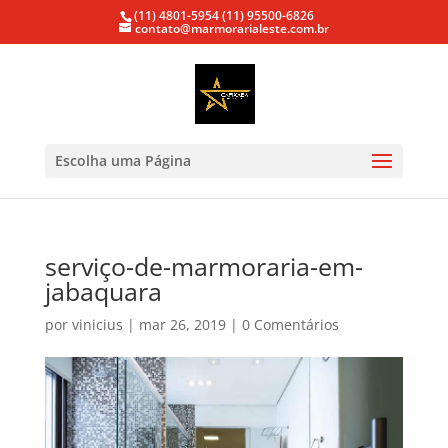
(11) 4801-5954
(11) 95500-6826
contato@marmorarialeste.com.br
Escolha uma Página
serviço-de-marmoraria-em-
jabaquara
por
vinicius
|
mar 26, 2019
|
0 Comentários