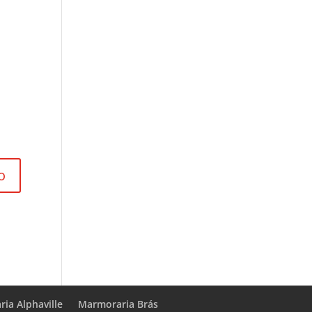
ia Alphaville
Marmoraria Brás