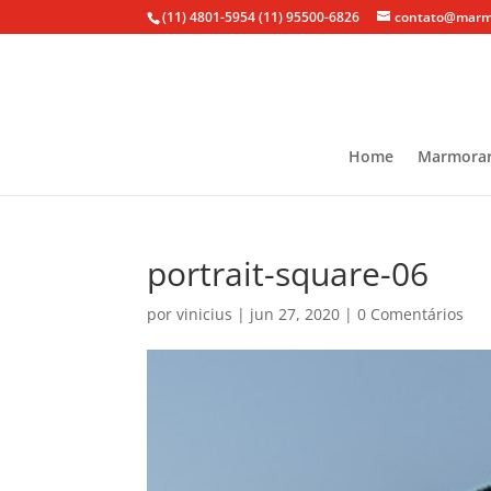
(11) 4801-5954
(11) 95500-6826
contato@marmo
Home
Marmorar
portrait-square-06
por
vinicius
|
jun 27, 2020
|
0 Comentários