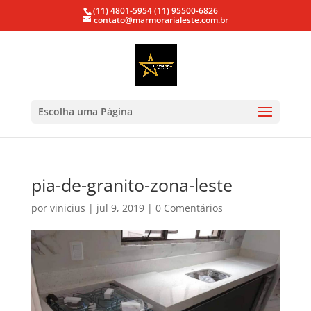
(11) 4801-5954
(11) 95500-6826
contato@marmorarialeste.com.br
Escolha uma Página
pia-de-granito-zona-leste
por
vinicius
|
jul 9, 2019
|
0 Comentários