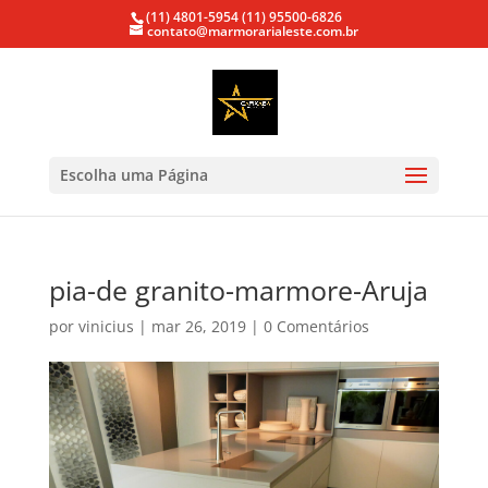
(11) 4801-5954
(11) 95500-6826
contato@marmorarialeste.com.br
Escolha uma Página
pia-de granito-marmore-Aruja
por
vinicius
|
mar 26, 2019
|
0 Comentários