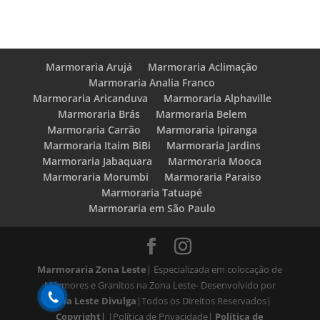
Marmoraria Arujá
Marmoraria Aclimação
Marmoraria Analia Franco
Marmoraria Aricanduva
Marmoraria Alphaville
Marmoraria Brás
Marmoraria Belem
Marmoraria Carrão
Marmoraria Ipiranga
Marmoraria Itaim BiBi
Marmoraria Jardins
Marmoraria Jabaquara
Marmoraria Mooca
Marmoraria Morumbi
Marmoraria Paraiso
Marmoraria Tatuapé
Marmoraria em São Paulo
Marmoraria Zona Leste
| Especializada em colocação de
Mármores e Granitos na Zona Leste- Desenvolvido por
Zona Leste Divulga
|Todos os Direitos Reservados|
Copyright|
|Política de Privacidade|
Política de