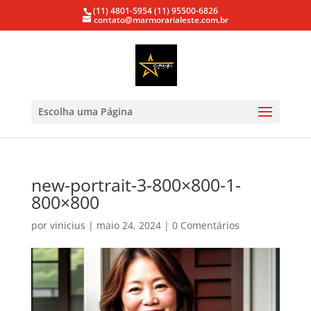
(11) 4801-5954
(11) 95500-6826
contato@marmorarialeste.com.br
Escolha uma Página
new-portrait-3-800×800-1-
800×800
por
vinicius
|
maio 24, 2024
|
0 Comentários