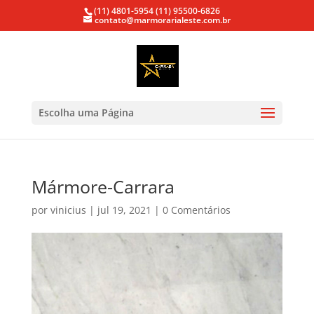
(11) 4801-5954
(11) 95500-6826
contato@marmorarialeste.com.br
Escolha uma Página
Mármore-Carrara
por
vinicius
|
jul 19, 2021
|
0 Comentários