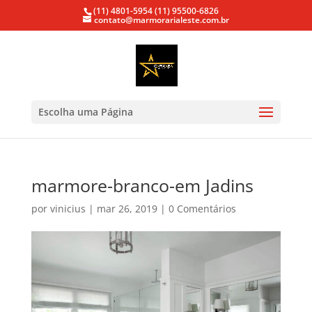
(11) 4801-5954
(11) 95500-6826
contato@marmorarialeste.com.br
Escolha uma Página
marmore-branco-em Jadins
por
vinicius
|
mar 26, 2019
|
0 Comentários