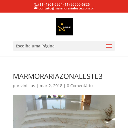
(11) 4801-5954
(11) 95500-6826
contato@marmorarialeste.com.br
Escolha uma Página
MARMORARIAZONALESTE3
por
vinicius
|
mar 2, 2018
|
0 Comentários