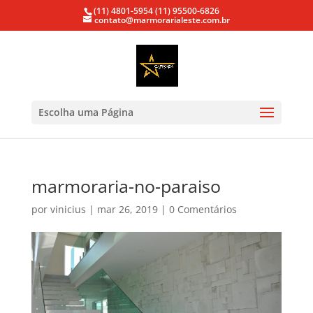
(11) 4801-5954
(11) 95500-6826
contato@marmorarialeste.com.br
Escolha uma Página
marmoraria-no-paraiso
por
vinicius
|
mar 26, 2019
|
0 Comentários