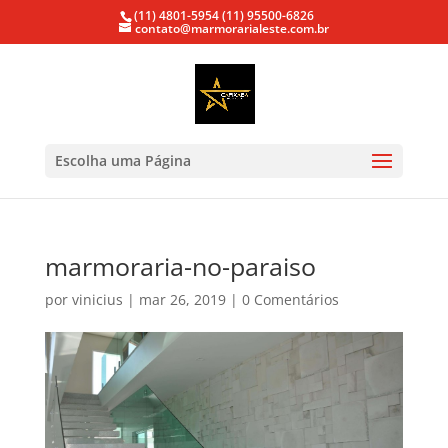
(11) 4801-5954
(11) 95500-6826
contato@marmorarialeste.com.br
Escolha uma Página
marmoraria-no-paraiso
por
vinicius
|
mar 26, 2019
|
0 Comentários