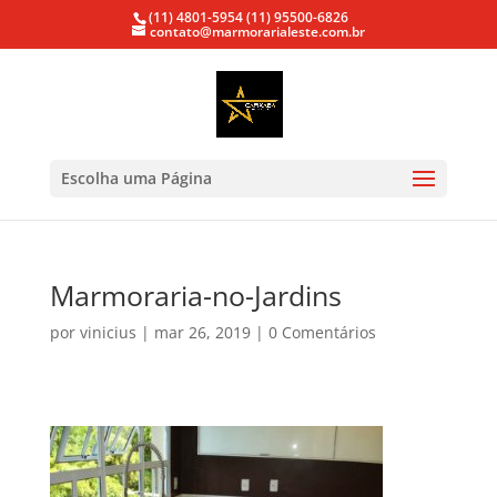
(11) 4801-5954
(11) 95500-6826
contato@marmorarialeste.com.br
Escolha uma Página
Marmoraria-no-Jardins
por
vinicius
|
mar 26, 2019
|
0 Comentários