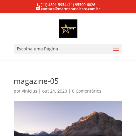
(11) 4801-5954
(11) 95500-6826
contato@marmorarialeste.com.br
Escolha uma Página
magazine-05
por
vinicius
|
out 24, 2020
|
0 Comentários