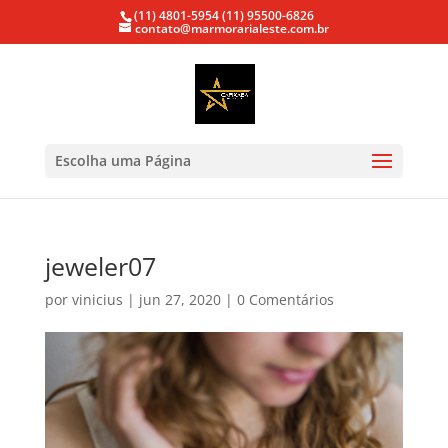
(11) 4801-5954
(11) 95500-6826
contato@marmorarialeste.com.br
Escolha uma Página
jeweler07
por
vinicius
|
jun 27, 2020
|
0 Comentários