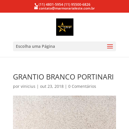
(11) 4801-5954
(11) 95500-6826
contato@marmorarialeste.com.br
Escolha uma Página
GRANTIO BRANCO PORTINARI
por
vinicius
|
out 23, 2018
|
0 Comentários