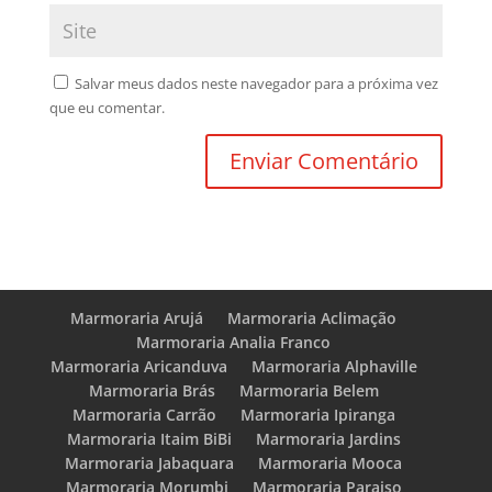
Salvar meus dados neste navegador para a próxima vez
que eu comentar.
Marmoraria Arujá
Marmoraria Aclimação
Marmoraria Analia Franco
Marmoraria Aricanduva
Marmoraria Alphaville
Marmoraria Brás
Marmoraria Belem
Marmoraria Carrão
Marmoraria Ipiranga
Marmoraria Itaim BiBi
Marmoraria Jardins
Marmoraria Jabaquara
Marmoraria Mooca
Marmoraria Morumbi
Marmoraria Paraiso