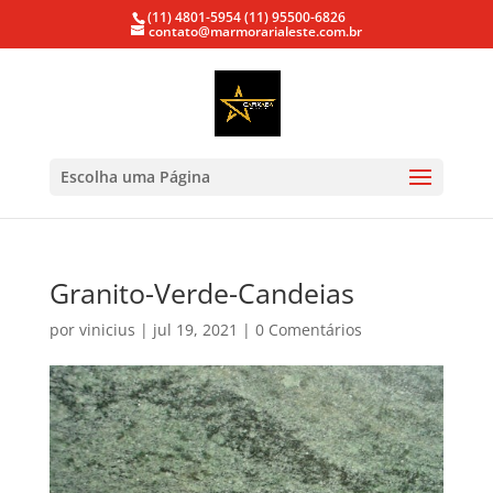
(11) 4801-5954
(11) 95500-6826
contato@marmorarialeste.com.br
Escolha uma Página
Granito-Verde-Candeias
por
vinicius
|
jul 19, 2021
|
0 Comentários