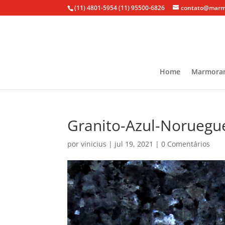
(11) 4801-5954
(11) 95500-6826
contato@marmo
Home
Marmorar
Granito-Azul-Noruegu
por
vinicius
|
jul 19, 2021
|
0 Comentários