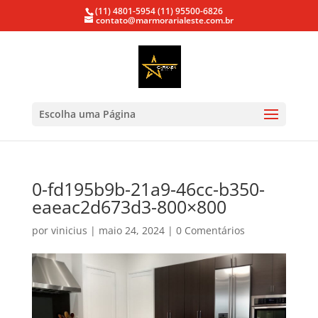
(11) 4801-5954
(11) 95500-6826
contato@marmorarialeste.com.br
Escolha uma Página
0-fd195b9b-21a9-46cc-b350-
eaeac2d673d3-800×800
por
vinicius
|
maio 24, 2024
|
0 Comentários