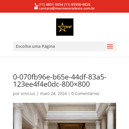
(11) 4801-5954
(11) 95500-6826
contato@marmorarialeste.com.br
Escolha uma Página
0-070fb96e-b65e-44df-83a5-
123ee4f4e0dc-800×800
por
vinicius
|
maio 24, 2024
|
0 Comentários